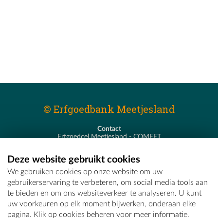
© Erfgoedbank Meetjesland
Contact
Erfgoedcel Meetjesland - COMEET
Pastoor De Nevestraat 8
9900 Eeklo
Deze website gebruikt cookies
T - 09 373 75 96
We gebruiken cookies op onze website om uw
E -
erfgoedcel@comeet.be
gebruikerservaring te verbeteren, om social media tools aan
te bieden en om ons websiteverkeer te analyseren. U kunt
uw voorkeuren op elk moment bijwerken, onderaan elke
pagina. Klik op cookies beheren voor meer informatie.