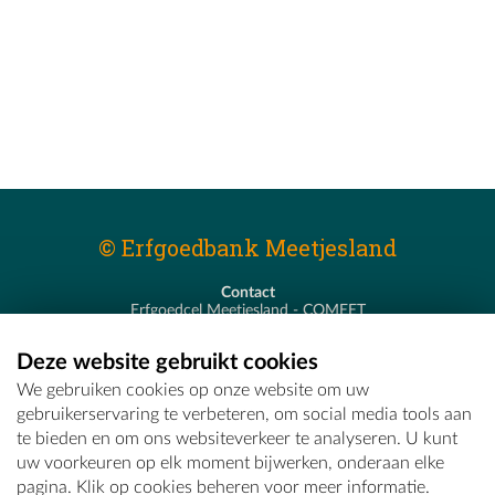
© Erfgoedbank Meetjesland
Contact
Erfgoedcel Meetjesland - COMEET
Pastoor De Nevestraat 8
9900 Eeklo
Deze website gebruikt cookies
T - 09 373 75 96
We gebruiken cookies op onze website om uw
E -
erfgoedcel@comeet.be
gebruikerservaring te verbeteren, om social media tools aan
te bieden en om ons websiteverkeer te analyseren. U kunt
uw voorkeuren op elk moment bijwerken, onderaan elke
pagina. Klik op cookies beheren voor meer informatie.