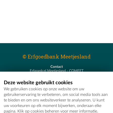
© Erfgoedbank Meetjesland
Contact
Erfgoedcel Meetjesland - COMEET
Pastoor De Nevestraat 8
9900 Eeklo
Deze website gebruikt cookies
T - 09 373 75 96
We gebruiken cookies op onze website om uw
E -
erfgoedcel@comeet.be
gebruikerservaring te verbeteren, om social media tools aan
te bieden en om ons websiteverkeer te analyseren. U kunt
uw voorkeuren op elk moment bijwerken, onderaan elke
pagina. Klik op cookies beheren voor meer informatie.