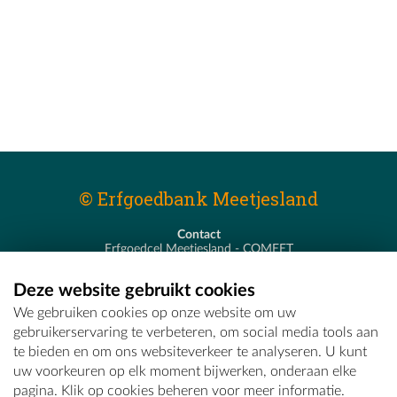
© Erfgoedbank Meetjesland
Contact
Erfgoedcel Meetjesland - COMEET
Pastoor De Nevestraat 8
9900 Eeklo
Deze website gebruikt cookies
T - 09 373 75 96
We gebruiken cookies op onze website om uw
E -
erfgoedcel@comeet.be
gebruikerservaring te verbeteren, om social media tools aan
te bieden en om ons websiteverkeer te analyseren. U kunt
uw voorkeuren op elk moment bijwerken, onderaan elke
pagina. Klik op cookies beheren voor meer informatie.