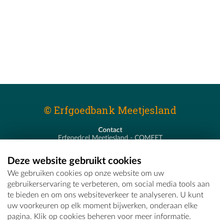
© Erfgoedbank Meetjesland
Contact
Erfgoedcel Meetjesland - COMEET
Pastoor De Nevestraat 8
9900 Eeklo
Deze website gebruikt cookies
T - 09 373 75 96
We gebruiken cookies op onze website om uw
E -
erfgoedcel@comeet.be
gebruikerservaring te verbeteren, om social media tools aan
te bieden en om ons websiteverkeer te analyseren. U kunt
uw voorkeuren op elk moment bijwerken, onderaan elke
pagina. Klik op cookies beheren voor meer informatie.