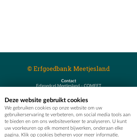
© Erfgoedbank Meetjesland
Contact
Erfgoedcel Meetjesland - COMEET
Pastoor De Nevestraat 8
9900 Eeklo
Deze website gebruikt cookies
T - 09 373 75 96
We gebruiken cookies op onze website om uw
E -
erfgoedcel@comeet.be
gebruikerservaring te verbeteren, om social media tools aan
te bieden en om ons websiteverkeer te analyseren. U kunt
uw voorkeuren op elk moment bijwerken, onderaan elke
pagina. Klik op cookies beheren voor meer informatie.