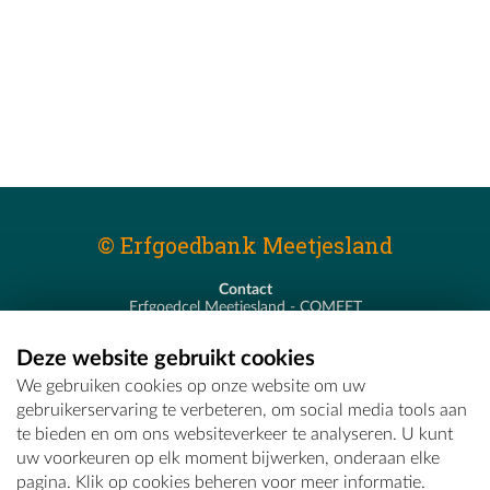
© Erfgoedbank Meetjesland
Contact
Erfgoedcel Meetjesland - COMEET
Pastoor De Nevestraat 8
9900 Eeklo
Deze website gebruikt cookies
T - 09 373 75 96
We gebruiken cookies op onze website om uw
E -
erfgoedcel@comeet.be
gebruikerservaring te verbeteren, om social media tools aan
te bieden en om ons websiteverkeer te analyseren. U kunt
uw voorkeuren op elk moment bijwerken, onderaan elke
pagina. Klik op cookies beheren voor meer informatie.