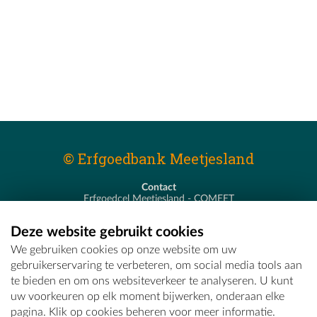
© Erfgoedbank Meetjesland
Contact
Erfgoedcel Meetjesland - COMEET
Pastoor De Nevestraat 8
9900 Eeklo
Deze website gebruikt cookies
T - 09 373 75 96
We gebruiken cookies op onze website om uw
E -
erfgoedcel@comeet.be
gebruikerservaring te verbeteren, om social media tools aan
te bieden en om ons websiteverkeer te analyseren. U kunt
uw voorkeuren op elk moment bijwerken, onderaan elke
pagina. Klik op cookies beheren voor meer informatie.