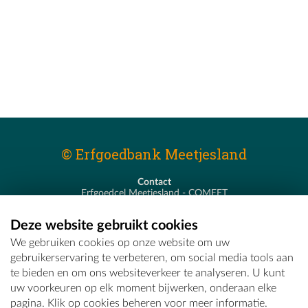
© Erfgoedbank Meetjesland
Contact
Erfgoedcel Meetjesland - COMEET
Pastoor De Nevestraat 8
9900 Eeklo
Deze website gebruikt cookies
T - 09 373 75 96
We gebruiken cookies op onze website om uw
E -
erfgoedcel@comeet.be
gebruikerservaring te verbeteren, om social media tools aan
te bieden en om ons websiteverkeer te analyseren. U kunt
uw voorkeuren op elk moment bijwerken, onderaan elke
pagina. Klik op cookies beheren voor meer informatie.