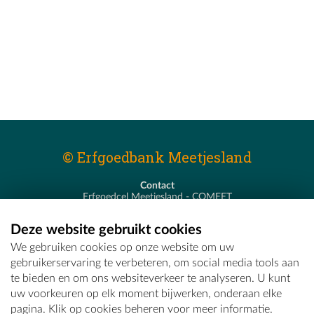
© Erfgoedbank Meetjesland
Contact
Erfgoedcel Meetjesland - COMEET
Pastoor De Nevestraat 8
9900 Eeklo
Deze website gebruikt cookies
T - 09 373 75 96
We gebruiken cookies op onze website om uw
E -
erfgoedcel@comeet.be
gebruikerservaring te verbeteren, om social media tools aan
te bieden en om ons websiteverkeer te analyseren. U kunt
uw voorkeuren op elk moment bijwerken, onderaan elke
pagina. Klik op cookies beheren voor meer informatie.