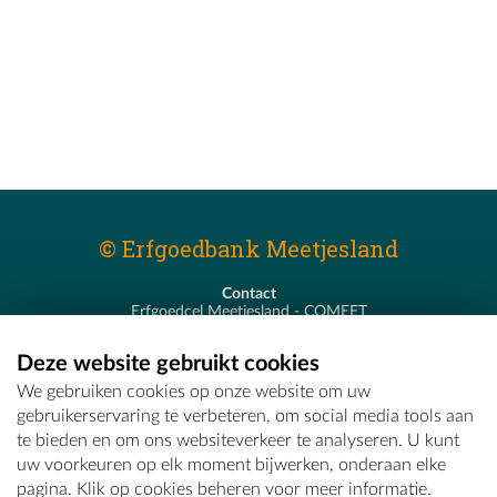
© Erfgoedbank Meetjesland
Contact
Erfgoedcel Meetjesland - COMEET
Pastoor De Nevestraat 8
9900 Eeklo
Deze website gebruikt cookies
T - 09 373 75 96
We gebruiken cookies op onze website om uw
E -
erfgoedcel@comeet.be
gebruikerservaring te verbeteren, om social media tools aan
te bieden en om ons websiteverkeer te analyseren. U kunt
uw voorkeuren op elk moment bijwerken, onderaan elke
pagina. Klik op cookies beheren voor meer informatie.