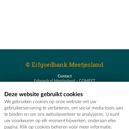
© Erfgoedbank Meetjesland
Contact
Erfgoedcel Meetjesland - COMEET
Pastoor De Nevestraat 8
9900 Eeklo
Deze website gebruikt cookies
T - 09 373 75 96
We gebruiken cookies op onze website om uw
E -
erfgoedcel@comeet.be
gebruikerservaring te verbeteren, om social media tools aan
te bieden en om ons websiteverkeer te analyseren. U kunt
uw voorkeuren op elk moment bijwerken, onderaan elke
pagina. Klik op cookies beheren voor meer informatie.