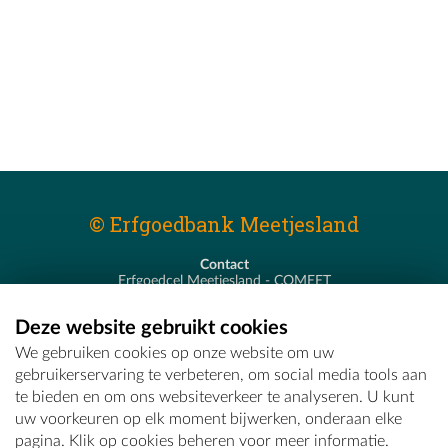
© Erfgoedbank Meetjesland
Contact
Erfgoedcel Meetjesland - COMEET
Pastoor De Nevestraat 8
9900 Eeklo
Deze website gebruikt cookies
T - 09 373 75 96
We gebruiken cookies op onze website om uw
E -
erfgoedcel@comeet.be
gebruikerservaring te verbeteren, om social media tools aan
te bieden en om ons websiteverkeer te analyseren. U kunt
uw voorkeuren op elk moment bijwerken, onderaan elke
pagina. Klik op cookies beheren voor meer informatie.