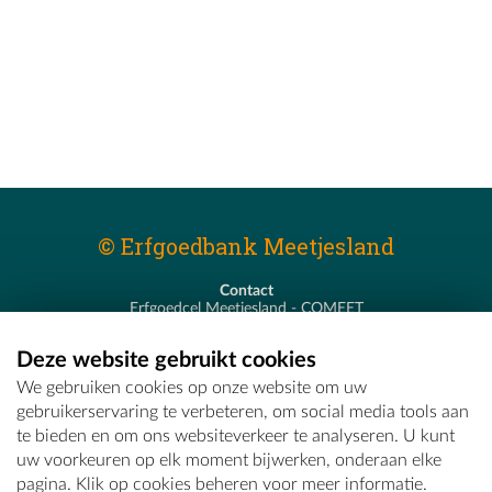
© Erfgoedbank Meetjesland
Contact
Erfgoedcel Meetjesland - COMEET
Pastoor De Nevestraat 8
9900 Eeklo
Deze website gebruikt cookies
T - 09 373 75 96
We gebruiken cookies op onze website om uw
E -
erfgoedcel@comeet.be
gebruikerservaring te verbeteren, om social media tools aan
te bieden en om ons websiteverkeer te analyseren. U kunt
uw voorkeuren op elk moment bijwerken, onderaan elke
pagina. Klik op cookies beheren voor meer informatie.