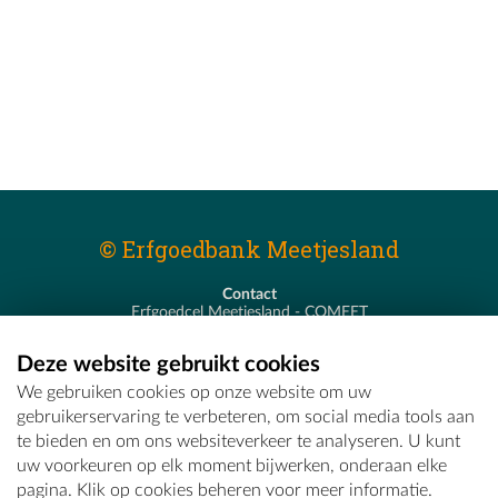
© Erfgoedbank Meetjesland
Contact
Erfgoedcel Meetjesland - COMEET
Pastoor De Nevestraat 8
9900 Eeklo
Deze website gebruikt cookies
T - 09 373 75 96
We gebruiken cookies op onze website om uw
E -
erfgoedcel@comeet.be
gebruikerservaring te verbeteren, om social media tools aan
te bieden en om ons websiteverkeer te analyseren. U kunt
uw voorkeuren op elk moment bijwerken, onderaan elke
pagina. Klik op cookies beheren voor meer informatie.