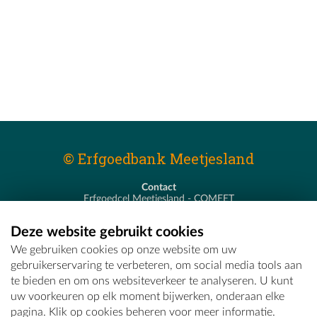
© Erfgoedbank Meetjesland
Contact
Erfgoedcel Meetjesland - COMEET
Pastoor De Nevestraat 8
9900 Eeklo
Deze website gebruikt cookies
T - 09 373 75 96
We gebruiken cookies op onze website om uw
E -
erfgoedcel@comeet.be
gebruikerservaring te verbeteren, om social media tools aan
te bieden en om ons websiteverkeer te analyseren. U kunt
uw voorkeuren op elk moment bijwerken, onderaan elke
pagina. Klik op cookies beheren voor meer informatie.