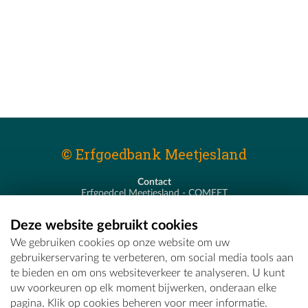
© Erfgoedbank Meetjesland
Contact
Erfgoedcel Meetjesland - COMEET
Pastoor De Nevestraat 8
9900 Eeklo
Deze website gebruikt cookies
T - 09 373 75 96
We gebruiken cookies op onze website om uw
E -
erfgoedcel@comeet.be
gebruikerservaring te verbeteren, om social media tools aan
te bieden en om ons websiteverkeer te analyseren. U kunt
uw voorkeuren op elk moment bijwerken, onderaan elke
pagina. Klik op cookies beheren voor meer informatie.