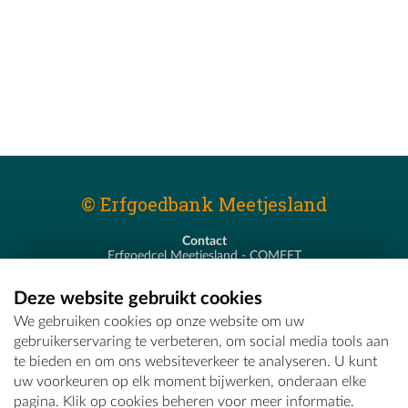
© Erfgoedbank Meetjesland
Contact
Erfgoedcel Meetjesland - COMEET
Pastoor De Nevestraat 8
9900 Eeklo
Deze website gebruikt cookies
T - 09 373 75 96
We gebruiken cookies op onze website om uw
E -
erfgoedcel@comeet.be
gebruikerservaring te verbeteren, om social media tools aan
te bieden en om ons websiteverkeer te analyseren. U kunt
uw voorkeuren op elk moment bijwerken, onderaan elke
pagina. Klik op cookies beheren voor meer informatie.