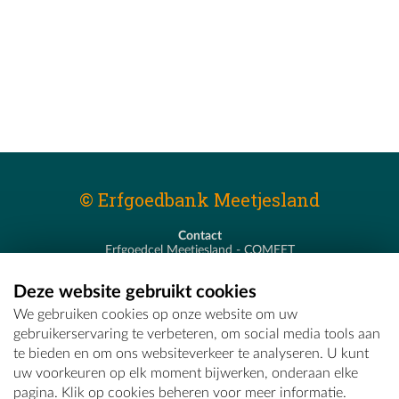
© Erfgoedbank Meetjesland
Contact
Erfgoedcel Meetjesland - COMEET
Pastoor De Nevestraat 8
9900 Eeklo
Deze website gebruikt cookies
T - 09 373 75 96
We gebruiken cookies op onze website om uw
E -
erfgoedcel@comeet.be
gebruikerservaring te verbeteren, om social media tools aan
te bieden en om ons websiteverkeer te analyseren. U kunt
uw voorkeuren op elk moment bijwerken, onderaan elke
pagina. Klik op cookies beheren voor meer informatie.