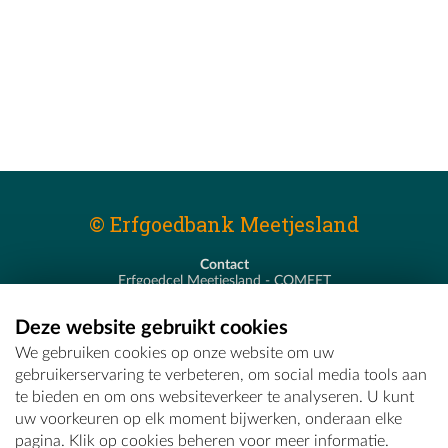
© Erfgoedbank Meetjesland
Contact
Erfgoedcel Meetjesland - COMEET
Pastoor De Nevestraat 8
9900 Eeklo
Deze website gebruikt cookies
T - 09 373 75 96
We gebruiken cookies op onze website om uw
E -
erfgoedcel@comeet.be
gebruikerservaring te verbeteren, om social media tools aan
te bieden en om ons websiteverkeer te analyseren. U kunt
uw voorkeuren op elk moment bijwerken, onderaan elke
pagina. Klik op cookies beheren voor meer informatie.