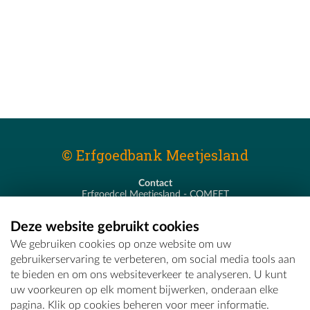
© Erfgoedbank Meetjesland
Contact
Erfgoedcel Meetjesland - COMEET
Pastoor De Nevestraat 8
9900 Eeklo
Deze website gebruikt cookies
T - 09 373 75 96
We gebruiken cookies op onze website om uw
E -
erfgoedcel@comeet.be
gebruikerservaring te verbeteren, om social media tools aan
te bieden en om ons websiteverkeer te analyseren. U kunt
uw voorkeuren op elk moment bijwerken, onderaan elke
pagina. Klik op cookies beheren voor meer informatie.