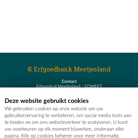
© Erfgoedbank Meetjesland
Contact
Erfgoedcel Meetjesland - COMEET
Pastoor De Nevestraat 8
9900 Eeklo
Deze website gebruikt cookies
T - 09 373 75 96
We gebruiken cookies op onze website om uw
E -
erfgoedcel@comeet.be
gebruikerservaring te verbeteren, om social media tools aan
te bieden en om ons websiteverkeer te analyseren. U kunt
uw voorkeuren op elk moment bijwerken, onderaan elke
pagina. Klik op cookies beheren voor meer informatie.