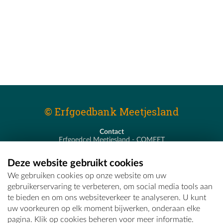
© Erfgoedbank Meetjesland
Contact
Erfgoedcel Meetjesland - COMEET
Pastoor De Nevestraat 8
9900 Eeklo
Deze website gebruikt cookies
T - 09 373 75 96
We gebruiken cookies op onze website om uw
E -
erfgoedcel@comeet.be
gebruikerservaring te verbeteren, om social media tools aan
te bieden en om ons websiteverkeer te analyseren. U kunt
uw voorkeuren op elk moment bijwerken, onderaan elke
pagina. Klik op cookies beheren voor meer informatie.