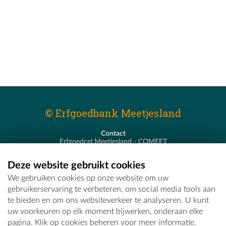
© Erfgoedbank Meetjesland
Contact
Erfgoedcel Meetjesland - COMEET
Pastoor De Nevestraat 8
9900 Eeklo
Deze website gebruikt cookies
T - 09 373 75 96
We gebruiken cookies op onze website om uw
E -
erfgoedcel@comeet.be
gebruikerservaring te verbeteren, om social media tools aan
te bieden en om ons websiteverkeer te analyseren. U kunt
uw voorkeuren op elk moment bijwerken, onderaan elke
pagina. Klik op cookies beheren voor meer informatie.