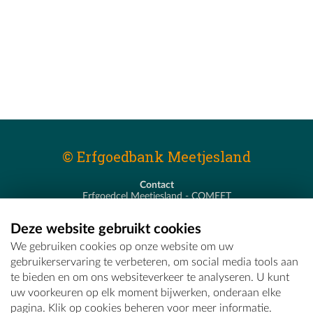
© Erfgoedbank Meetjesland
Contact
Erfgoedcel Meetjesland - COMEET
Pastoor De Nevestraat 8
9900 Eeklo
Deze website gebruikt cookies
T - 09 373 75 96
We gebruiken cookies op onze website om uw
E -
erfgoedcel@comeet.be
gebruikerservaring te verbeteren, om social media tools aan
te bieden en om ons websiteverkeer te analyseren. U kunt
uw voorkeuren op elk moment bijwerken, onderaan elke
pagina. Klik op cookies beheren voor meer informatie.