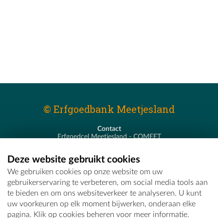
© Erfgoedbank Meetjesland
Contact
Erfgoedcel Meetjesland - COMEET
Pastoor De Nevestraat 8
9900 Eeklo
Deze website gebruikt cookies
T - 09 373 75 96
We gebruiken cookies op onze website om uw
E -
erfgoedcel@comeet.be
gebruikerservaring te verbeteren, om social media tools aan
te bieden en om ons websiteverkeer te analyseren. U kunt
uw voorkeuren op elk moment bijwerken, onderaan elke
pagina. Klik op cookies beheren voor meer informatie.