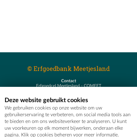
© Erfgoedbank Meetjesland
Contact
Erfgoedcel Meetjesland - COMEET
Pastoor De Nevestraat 8
9900 Eeklo
Deze website gebruikt cookies
T - 09 373 75 96
We gebruiken cookies op onze website om uw
E -
erfgoedcel@comeet.be
gebruikerservaring te verbeteren, om social media tools aan
te bieden en om ons websiteverkeer te analyseren. U kunt
uw voorkeuren op elk moment bijwerken, onderaan elke
pagina. Klik op cookies beheren voor meer informatie.