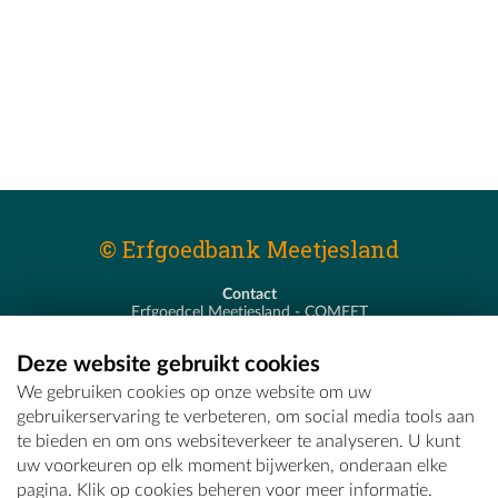
© Erfgoedbank Meetjesland
Contact
Erfgoedcel Meetjesland - COMEET
Pastoor De Nevestraat 8
9900 Eeklo
Deze website gebruikt cookies
T - 09 373 75 96
We gebruiken cookies op onze website om uw
E -
erfgoedcel@comeet.be
gebruikerservaring te verbeteren, om social media tools aan
te bieden en om ons websiteverkeer te analyseren. U kunt
uw voorkeuren op elk moment bijwerken, onderaan elke
pagina. Klik op cookies beheren voor meer informatie.