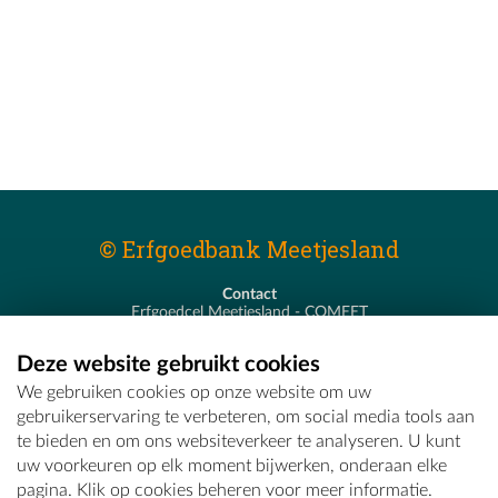
© Erfgoedbank Meetjesland
Contact
Erfgoedcel Meetjesland - COMEET
Pastoor De Nevestraat 8
9900 Eeklo
Deze website gebruikt cookies
T - 09 373 75 96
We gebruiken cookies op onze website om uw
E -
erfgoedcel@comeet.be
gebruikerservaring te verbeteren, om social media tools aan
te bieden en om ons websiteverkeer te analyseren. U kunt
uw voorkeuren op elk moment bijwerken, onderaan elke
pagina. Klik op cookies beheren voor meer informatie.