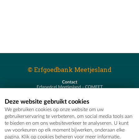
© Erfgoedbank Meetjesland
Contact
Erfgoedcel Meetjesland - COMEET
Pastoor De Nevestraat 8
9900 Eeklo
Deze website gebruikt cookies
T - 09 373 75 96
We gebruiken cookies op onze website om uw
E -
erfgoedcel@comeet.be
gebruikerservaring te verbeteren, om social media tools aan
te bieden en om ons websiteverkeer te analyseren. U kunt
uw voorkeuren op elk moment bijwerken, onderaan elke
pagina. Klik op cookies beheren voor meer informatie.