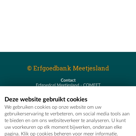
© Erfgoedbank Meetjesland
Contact
Erfgoedcel Meetjesland - COMEET
Pastoor De Nevestraat 8
9900 Eeklo
Deze website gebruikt cookies
T - 09 373 75 96
We gebruiken cookies op onze website om uw
E -
erfgoedcel@comeet.be
gebruikerservaring te verbeteren, om social media tools aan
te bieden en om ons websiteverkeer te analyseren. U kunt
uw voorkeuren op elk moment bijwerken, onderaan elke
pagina. Klik op cookies beheren voor meer informatie.