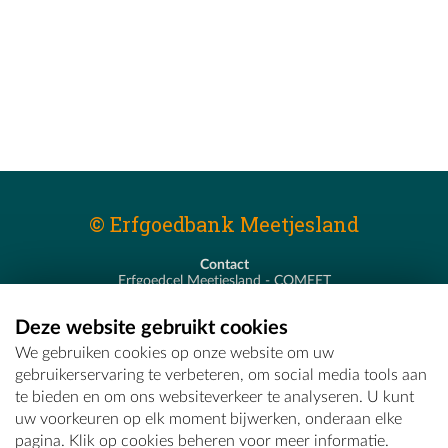
© Erfgoedbank Meetjesland
Contact
Erfgoedcel Meetjesland - COMEET
Pastoor De Nevestraat 8
9900 Eeklo
Deze website gebruikt cookies
T - 09 373 75 96
We gebruiken cookies op onze website om uw
E -
erfgoedcel@comeet.be
gebruikerservaring te verbeteren, om social media tools aan
te bieden en om ons websiteverkeer te analyseren. U kunt
uw voorkeuren op elk moment bijwerken, onderaan elke
pagina. Klik op cookies beheren voor meer informatie.