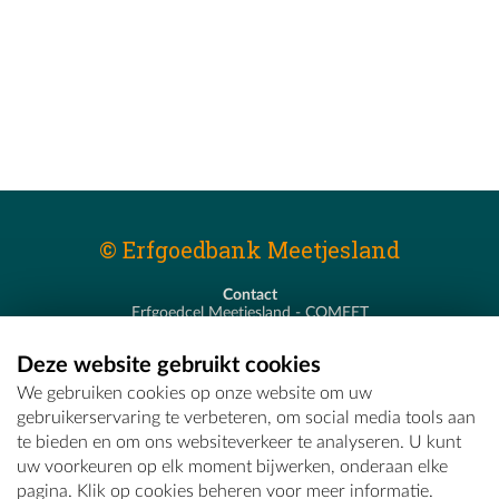
© Erfgoedbank Meetjesland
Contact
Erfgoedcel Meetjesland - COMEET
Pastoor De Nevestraat 8
9900 Eeklo
Deze website gebruikt cookies
T - 09 373 75 96
We gebruiken cookies op onze website om uw
E -
erfgoedcel@comeet.be
gebruikerservaring te verbeteren, om social media tools aan
te bieden en om ons websiteverkeer te analyseren. U kunt
uw voorkeuren op elk moment bijwerken, onderaan elke
pagina. Klik op cookies beheren voor meer informatie.