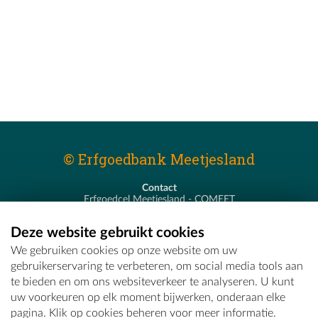
© Erfgoedbank Meetjesland
Contact
Erfgoedcel Meetjesland - COMEET
Pastoor De Nevestraat 8
9900 Eeklo
Deze website gebruikt cookies
T - 09 373 75 96
We gebruiken cookies op onze website om uw
E -
erfgoedcel@comeet.be
gebruikerservaring te verbeteren, om social media tools aan
te bieden en om ons websiteverkeer te analyseren. U kunt
uw voorkeuren op elk moment bijwerken, onderaan elke
pagina. Klik op cookies beheren voor meer informatie.