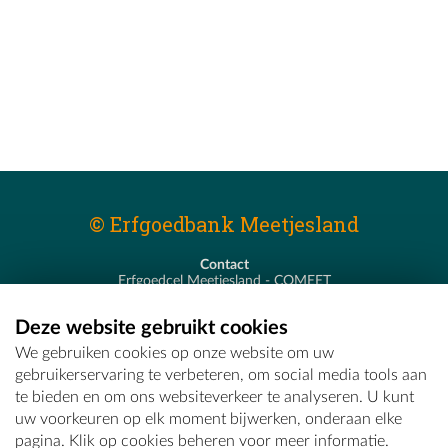
© Erfgoedbank Meetjesland
Contact
Erfgoedcel Meetjesland - COMEET
Pastoor De Nevestraat 8
9900 Eeklo
Deze website gebruikt cookies
T - 09 373 75 96
We gebruiken cookies op onze website om uw
E -
erfgoedcel@comeet.be
gebruikerservaring te verbeteren, om social media tools aan
te bieden en om ons websiteverkeer te analyseren. U kunt
uw voorkeuren op elk moment bijwerken, onderaan elke
pagina. Klik op cookies beheren voor meer informatie.