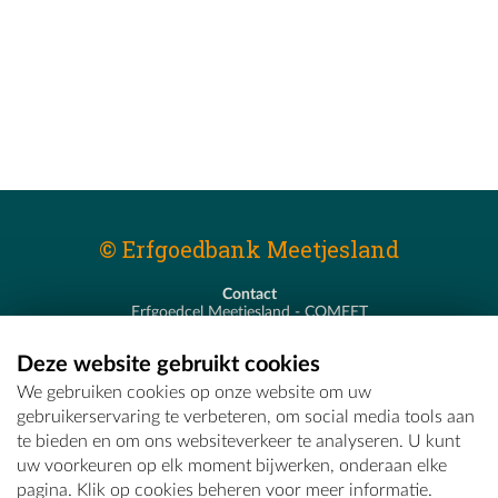
© Erfgoedbank Meetjesland
Contact
Erfgoedcel Meetjesland - COMEET
Pastoor De Nevestraat 8
9900 Eeklo
Deze website gebruikt cookies
T - 09 373 75 96
We gebruiken cookies op onze website om uw
E -
erfgoedcel@comeet.be
gebruikerservaring te verbeteren, om social media tools aan
te bieden en om ons websiteverkeer te analyseren. U kunt
uw voorkeuren op elk moment bijwerken, onderaan elke
pagina. Klik op cookies beheren voor meer informatie.