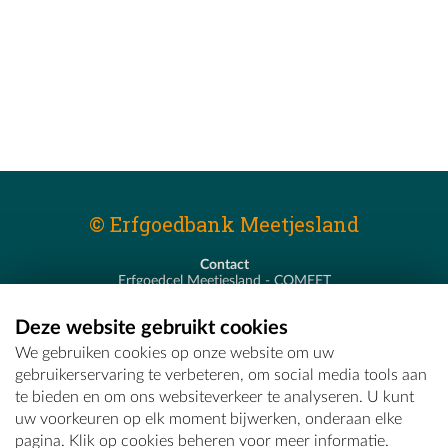
© Erfgoedbank Meetjesland
Contact
Erfgoedcel Meetjesland - COMEET
Pastoor De Nevestraat 8
9900 Eeklo
Deze website gebruikt cookies
T - 09 373 75 96
We gebruiken cookies op onze website om uw
E -
erfgoedcel@comeet.be
gebruikerservaring te verbeteren, om social media tools aan
te bieden en om ons websiteverkeer te analyseren. U kunt
uw voorkeuren op elk moment bijwerken, onderaan elke
pagina. Klik op cookies beheren voor meer informatie.