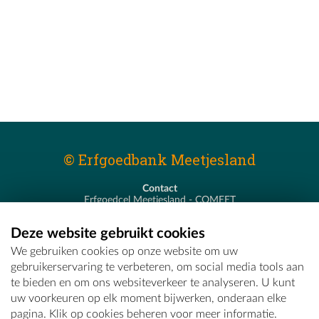
© Erfgoedbank Meetjesland
Contact
Erfgoedcel Meetjesland - COMEET
Pastoor De Nevestraat 8
9900 Eeklo
Deze website gebruikt cookies
T - 09 373 75 96
We gebruiken cookies op onze website om uw
E -
erfgoedcel@comeet.be
gebruikerservaring te verbeteren, om social media tools aan
te bieden en om ons websiteverkeer te analyseren. U kunt
uw voorkeuren op elk moment bijwerken, onderaan elke
pagina. Klik op cookies beheren voor meer informatie.