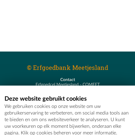
© Erfgoedbank Meetjesland
Contact
Erfgoedcel Meetjesland - COMEET
Pastoor De Nevestraat 8
9900 Eeklo
Deze website gebruikt cookies
T - 09 373 75 96
We gebruiken cookies op onze website om uw
E -
erfgoedcel@comeet.be
gebruikerservaring te verbeteren, om social media tools aan
te bieden en om ons websiteverkeer te analyseren. U kunt
uw voorkeuren op elk moment bijwerken, onderaan elke
pagina. Klik op cookies beheren voor meer informatie.