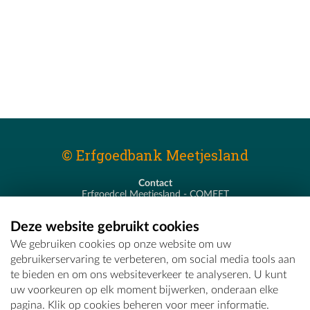
© Erfgoedbank Meetjesland
Contact
Erfgoedcel Meetjesland - COMEET
Pastoor De Nevestraat 8
9900 Eeklo
Deze website gebruikt cookies
T - 09 373 75 96
We gebruiken cookies op onze website om uw
E -
erfgoedcel@comeet.be
gebruikerservaring te verbeteren, om social media tools aan
te bieden en om ons websiteverkeer te analyseren. U kunt
uw voorkeuren op elk moment bijwerken, onderaan elke
pagina. Klik op cookies beheren voor meer informatie.