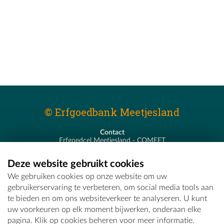
© Erfgoedbank Meetjesland
Contact
Erfgoedcel Meetjesland - COMEET
Pastoor De Nevestraat 8
9900 Eeklo
Deze website gebruikt cookies
T - 09 373 75 96
We gebruiken cookies op onze website om uw
E -
erfgoedcel@comeet.be
gebruikerservaring te verbeteren, om social media tools aan
te bieden en om ons websiteverkeer te analyseren. U kunt
uw voorkeuren op elk moment bijwerken, onderaan elke
pagina. Klik op cookies beheren voor meer informatie.