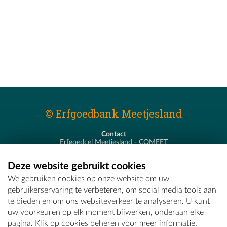
© Erfgoedbank Meetjesland
Contact
Erfgoedcel Meetjesland - COMEET
Pastoor De Nevestraat 8
9900 Eeklo
Deze website gebruikt cookies
T - 09 373 75 96
We gebruiken cookies op onze website om uw
E -
erfgoedcel@comeet.be
gebruikerservaring te verbeteren, om social media tools aan
te bieden en om ons websiteverkeer te analyseren. U kunt
uw voorkeuren op elk moment bijwerken, onderaan elke
pagina. Klik op cookies beheren voor meer informatie.