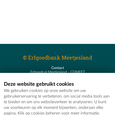
© Erfgoedbank Meetjesland
Contact
Erfgoedcel Meetjesland - COMEET
Pastoor De Nevestraat 8
9900 Eeklo
Deze website gebruikt cookies
T - 09 373 75 96
We gebruiken cookies op onze website om uw
E -
erfgoedcel@comeet.be
gebruikerservaring te verbeteren, om social media tools aan
te bieden en om ons websiteverkeer te analyseren. U kunt
uw voorkeuren op elk moment bijwerken, onderaan elke
pagina. Klik op cookies beheren voor meer informatie.