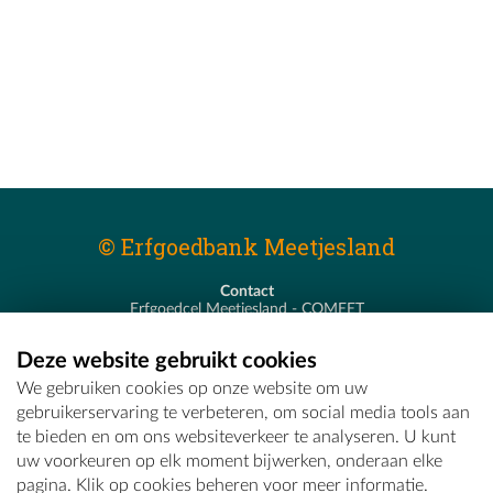
© Erfgoedbank Meetjesland
Contact
Erfgoedcel Meetjesland - COMEET
Pastoor De Nevestraat 8
9900 Eeklo
Deze website gebruikt cookies
T - 09 373 75 96
We gebruiken cookies op onze website om uw
E -
erfgoedcel@comeet.be
gebruikerservaring te verbeteren, om social media tools aan
te bieden en om ons websiteverkeer te analyseren. U kunt
uw voorkeuren op elk moment bijwerken, onderaan elke
pagina. Klik op cookies beheren voor meer informatie.