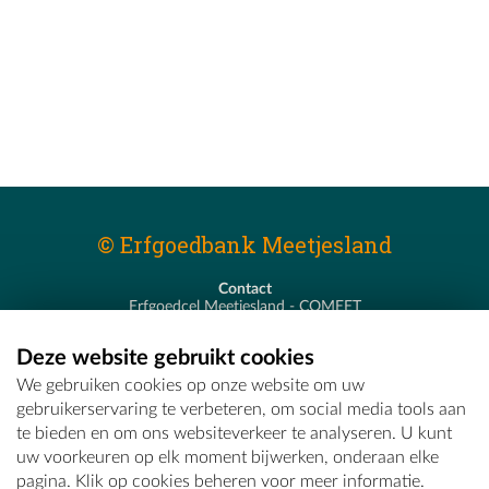
© Erfgoedbank Meetjesland
Contact
Erfgoedcel Meetjesland - COMEET
Pastoor De Nevestraat 8
9900 Eeklo
Deze website gebruikt cookies
T - 09 373 75 96
We gebruiken cookies op onze website om uw
E -
erfgoedcel@comeet.be
gebruikerservaring te verbeteren, om social media tools aan
te bieden en om ons websiteverkeer te analyseren. U kunt
uw voorkeuren op elk moment bijwerken, onderaan elke
pagina. Klik op cookies beheren voor meer informatie.