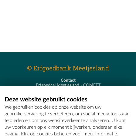
© Erfgoedbank Meetjesland
Contact
Erfgoedcel Meetjesland - COMEET
Pastoor De Nevestraat 8
9900 Eeklo
Deze website gebruikt cookies
T - 09 373 75 96
We gebruiken cookies op onze website om uw
E -
erfgoedcel@comeet.be
gebruikerservaring te verbeteren, om social media tools aan
te bieden en om ons websiteverkeer te analyseren. U kunt
uw voorkeuren op elk moment bijwerken, onderaan elke
pagina. Klik op cookies beheren voor meer informatie.