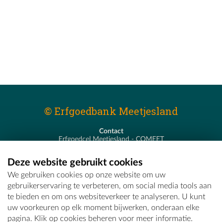
© Erfgoedbank Meetjesland
Contact
Erfgoedcel Meetjesland - COMEET
Pastoor De Nevestraat 8
9900 Eeklo
Deze website gebruikt cookies
T - 09 373 75 96
We gebruiken cookies op onze website om uw
E -
erfgoedcel@comeet.be
gebruikerservaring te verbeteren, om social media tools aan
te bieden en om ons websiteverkeer te analyseren. U kunt
uw voorkeuren op elk moment bijwerken, onderaan elke
pagina. Klik op cookies beheren voor meer informatie.