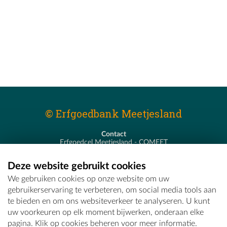
© Erfgoedbank Meetjesland
Contact
Erfgoedcel Meetjesland - COMEET
Pastoor De Nevestraat 8
9900 Eeklo
Deze website gebruikt cookies
T - 09 373 75 96
We gebruiken cookies op onze website om uw
E -
erfgoedcel@comeet.be
gebruikerservaring te verbeteren, om social media tools aan
te bieden en om ons websiteverkeer te analyseren. U kunt
uw voorkeuren op elk moment bijwerken, onderaan elke
pagina. Klik op cookies beheren voor meer informatie.