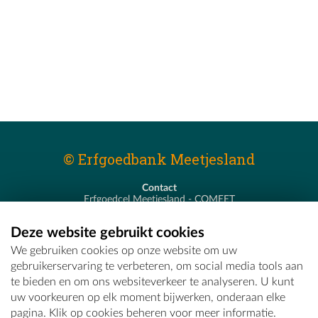
© Erfgoedbank Meetjesland
Contact
Erfgoedcel Meetjesland - COMEET
Pastoor De Nevestraat 8
9900 Eeklo
Deze website gebruikt cookies
T - 09 373 75 96
We gebruiken cookies op onze website om uw
E -
erfgoedcel@comeet.be
gebruikerservaring te verbeteren, om social media tools aan
te bieden en om ons websiteverkeer te analyseren. U kunt
uw voorkeuren op elk moment bijwerken, onderaan elke
pagina. Klik op cookies beheren voor meer informatie.