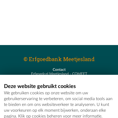
© Erfgoedbank Meetjesland
Contact
Erfgoedcel Meetjesland - COMEET
Pastoor De Nevestraat 8
9900 Eeklo
Deze website gebruikt cookies
T - 09 373 75 96
We gebruiken cookies op onze website om uw
E -
erfgoedcel@comeet.be
gebruikerservaring te verbeteren, om social media tools aan
te bieden en om ons websiteverkeer te analyseren. U kunt
uw voorkeuren op elk moment bijwerken, onderaan elke
pagina. Klik op cookies beheren voor meer informatie.